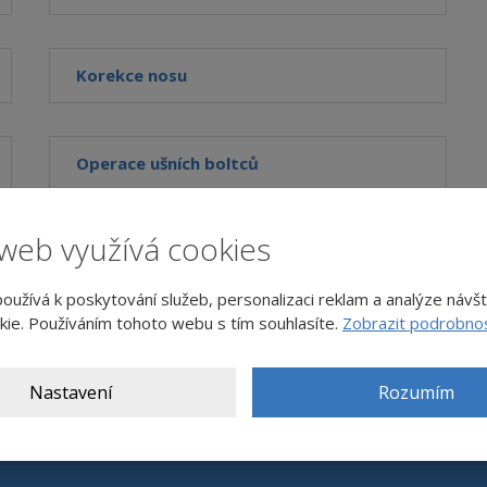
Korekce nosu
Operace ušních boltců
web využívá cookies
užívá k poskytování služeb, personalizaci reklam a analýze návš
ie. Používáním tohoto webu s tím souhlasíte.
Zobrazit podrobnos
Nastavení
Rozumím
váš e-mail
Souhlasím
Souhlasím se zpracováním
osobních údajů
.
se
Formulář
zpracováním