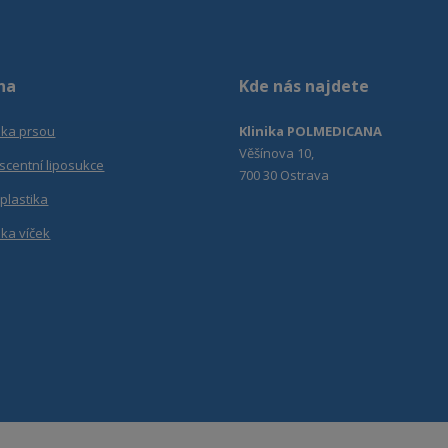
osobních
se
údajů
.
nepodařilo
odeslat.
na
Kde nás najdete
ika prsou
Klinika POLMEDICANA
Věšínova 10,
scentní liposukce
700 30 Ostrava
plastika
ika víček