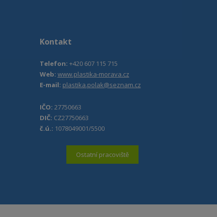
Kontakt
Telefon:
+420 607 115 715
Web:
www.plastika-morava.cz
E-mail:
plastika.polak@seznam.cz
IČO:
27750663
DIČ:
CZ27750663
č.ú.:
1078049001/5500
Ostatní pracoviště