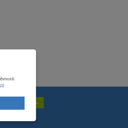
těvnosti
ti
Přihlásit se k odběru