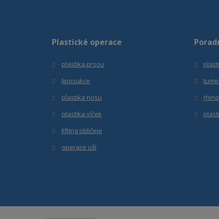
Plastické operace
Porad
plastika prsou
plast
liposukce
tume
plastika nosu
r
hino
plastika víček
plast
lifting obličeje
operace uší