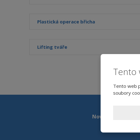
Plastická operace břicha
Lifting tváře
Tento 
Tento web po
soubory cook
Novinky a akce na 