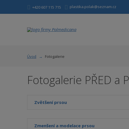
plastika.polak@seznam.cz
+420 607 115 715
Úvod
Fotogalerie
Fotogalerie PŘED a 
Zvětšení prsou
Zmenšení a modelace prsou