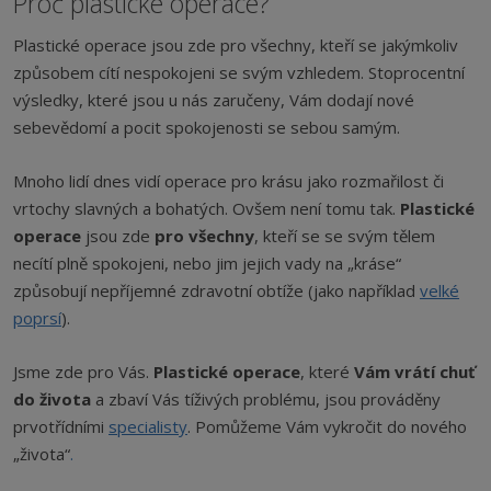
Proč plastické operace?
Plastické operace jsou zde pro všechny, kteří se jakýmkoliv
způsobem cítí nespokojeni se svým vzhledem. Stoprocentní
výsledky, které jsou u nás zaručeny, Vám dodají nové
sebevědomí a pocit spokojenosti se sebou samým.
Mnoho lidí dnes vidí operace pro krásu jako rozmařilost či
vrtochy slavných a bohatých. Ovšem není tomu tak.
Plastické
operace
jsou zde
pro všechny
, kteří se se svým tělem
necítí plně spokojeni, nebo jim jejich vady na „kráse“
způsobují nepříjemné zdravotní obtíže (jako například
velké
poprsí
).
Jsme zde pro Vás.
Plastické operace
, které
Vám vrátí chuť
do života
a zbaví Vás tíživých problému, jsou prováděny
prvotřídními
specialisty
. Pomůžeme Vám vykročit do nového
„života“
.