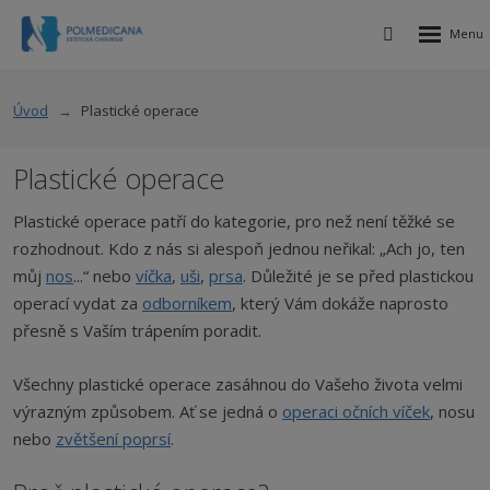
Rozbalen
Vyhledávání
menu
Úvod
Plastické operace
Plastické operace
Plastické operace patří do kategorie, pro než není těžké se
rozhodnout. Kdo z nás si alespoň jednou neřikal: „Ach jo, ten
můj
nos
...“ nebo
víčka
,
uši
,
prsa
. Důležité je se před plastickou
operací vydat za
odborníkem
, který Vám dokáže naprosto
přesně s Vaším trápením poradit.
Všechny plastické operace zasáhnou do Vašeho života velmi
výrazným způsobem. Ať se jedná o
operaci očních víček
, nosu
nebo
zvětšení poprsí
.