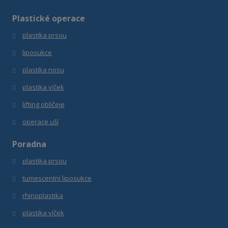
odeslat.
Plastické operace
plastika prsou
liposukce
plastika nosu
plastika víček
lifting obličeje
operace uší
Poradna
plastika prsou
tumescentní liposukce
r
hinoplastika
plastika víček