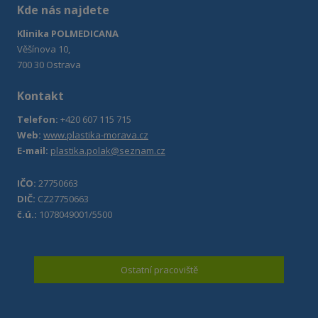
Kde nás najdete
Klinika POLMEDICANA
Věšínova 10,
700 30 Ostrava
Kontakt
Telefon:
+420 607 115 715
Web:
www.plastika-morava.cz
E-mail:
plastika.polak@seznam.cz
IČO:
27750663
DIČ:
CZ27750663
č.ú.:
1078049001/5500
Ostatní pracoviště