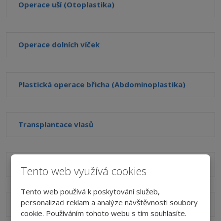
Operace uší (Otoplastika)
Operace dolních víček
Plastická operace břicha (Abdominoplastika)
Transplantace vlasů
Odstranění jizev
Tento web využívá cookies
Tento web používá k poskytování služeb,
personalizaci reklam a analýze návštěvnosti soubory
Zvětšení rtů
cookie. Používáním tohoto webu s tím souhlasíte.