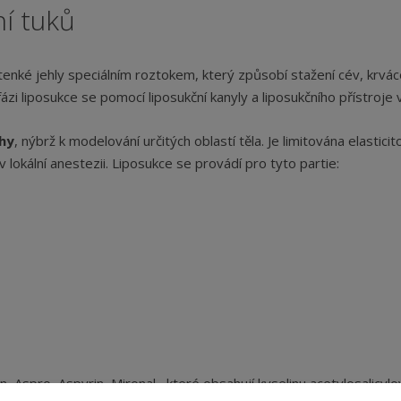
í tuků
enké jehly speciálním roztokem, který způsobí stažení cév, krvác
 fázi liposukce se pomocí liposukční kanyly a liposukčního přístroje
hy
, nýbrž k modelování určitých oblastí těla. Je limitována elasti
 lokální anestezii. Liposukce se provádí pro tyto partie:
 Aspro, Aspyrin, Mironal , které obsahují kyselinu acetylosalicylo