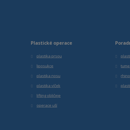
Plastické operace
Porad
plastika prsou
plast
liposukce
tume
plastika nosu
r
hino
plastika víček
plast
lifting obličeje
operace uší