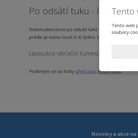
Po odsátí tuku - liposukci
Tento 
Tento web po
Rekonvalescence po odsátí tuků trvá většinou 3 dny, 
soubory cook
prádlo je nutno nosit 6-8 týdnů. Dále musíte po do
Liposukce vibrační tumescentín - fotogal
Podívejte se na fotky
před a po odsátí tuků
.
Novinky a akce na 