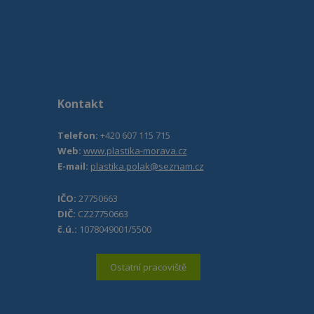
Kontakt
Telefon:
+420 607 115 715
Web:
www.plastika-morava.cz
E-mail:
plastika.polak@seznam.cz
IČO:
27750663
DIČ:
CZ27750663
č.ú.:
1078049001/5500
Ostatní pracoviště