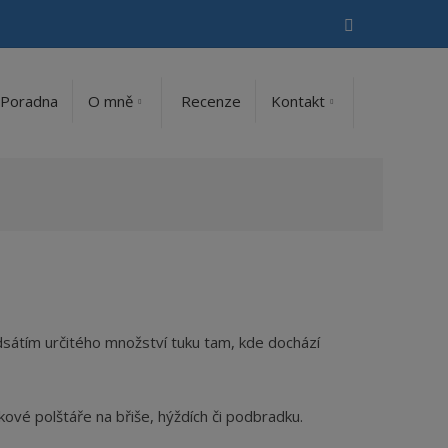
Vyhledávání
Poradna
O mně
Recenze
Kontakt
sátím určitého množství tuku tam, kde dochází
kové polštáře na břiše, hýždích či podbradku.