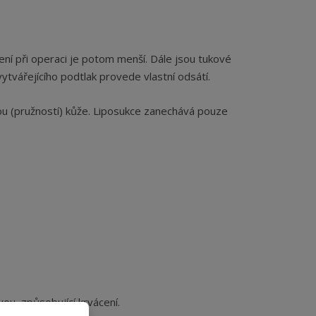
ení při operaci je potom menší. Dále jsou tukové
 vytvářejícího podtlak provede vlastní odsátí.
citou (pružností) kůže. Liposukce zanechává pouze
vou, způsobující krvácení.