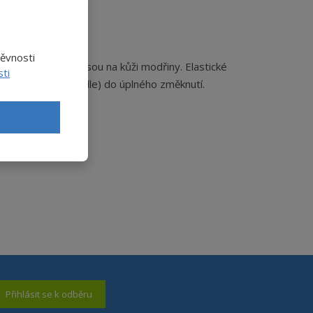
těvnosti
d. Několik týdnů jsou na kůži modřiny. Elastické
ti
pe válečkem na nudle) do úplného změknutí.
Přihlásit se k odběru