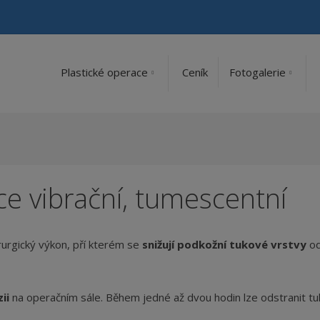
Plastické operace
Ceník
Fotogalerie
ce vibrační, tumescentní
irurgický výkon, pří kterém se
snižují podkožní tukové vrstvy
od
zii
na operačním sále. Během jedné až dvou hodin lze odstranit tu