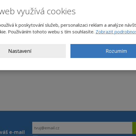
 vibrační, tumescentní
web využívá cookies
užívá k poskytování služeb, personalizaci reklam a analýze návš
otoky však jsou až 2 měsíce, takže efekt liposukce není vidět ihne
ie. Používáním tohoto webu s tím souhlasíte.
Zobrazit podrobnos
bu 6-8 týdnu po liposukci masírovat tlakem odsávaná místa (nejlé
Nastavení
Rozumím
erie před/po
váš e-mail