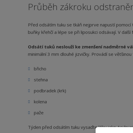
Průběh zákroku odstraněn
Před odsátím tuku se tkáň nejprve napustí pomocí t
buňky křehčí a lépe se při liposukci odsávají. V další
Odsátí tuků neslouží ke zmenšení nadměrné vá
minimální 3 mm dlouhé jizvičky. Provádí se většinou v
břicho
stehna
podbradek (krk)
kolena
paže
Týden před odsátím tuku vysaďte léky jako Acylpyrin,