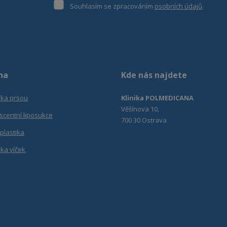
Souhlasím
Souhlasím se zpracováním
osobních údajů
.
se
Formulář
zpracováním
osobních
se
údajů
.
nepodařilo
odeslat.
na
Kde nás najdete
ika prsou
Klinika POLMEDICANA
Věšínova 10,
scentní liposukce
700 30 Ostrava
plastika
ika víček