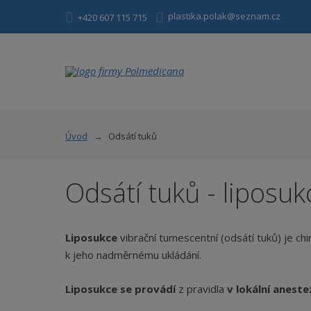
plastika.polak@seznam.cz
+420 607 115 715
Úvod
Odsátí tuků
Odsátí tuků - liposuk
Liposukce
vibrační tumescentní (odsátí tuků) je ch
k jeho nadměrnému ukládání.
Liposukce se provádí
z pravidla
v lokální aneste