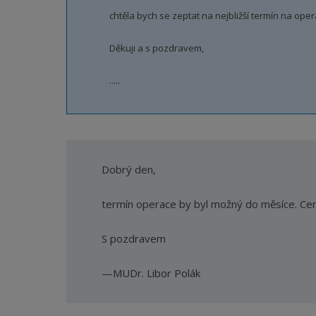
chtěla bych se zeptat na nejbližší termín na ope
Děkuji a s pozdravem,
.....
Dobrý den,
termín operace by byl možný do měsíce. Cen
S pozdravem
MUDr. Libor Polák