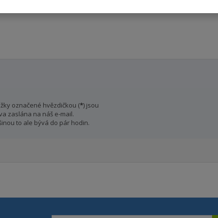
ožky označené hvězdičkou (
*
) jsou
va zaslána na náš e-mail.
inou to ale bývá do pár hodin.