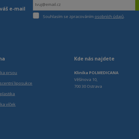
váš e-mail
Souhlasím
Souhlasím se zpracováním
osobních údajů
.
se
Formulář
zpracováním
osobních
se
údajů
.
nepodařilo
odeslat.
na
Kde nás najdete
ika prsou
Klinika POLMEDICANA
Věšínova 10,
scentní liposukce
700 30 Ostrava
plastika
ika víček