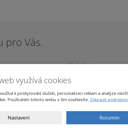
u pro Vás.
Předmět dotazu
web využívá cookies
Soubory
užívá k poskytování služeb, personalizaci reklam a analýze návš
ie. Používáním tohoto webu s tím souhlasíte.
Zobrazit podrobnos
Nastavení
Rozumím