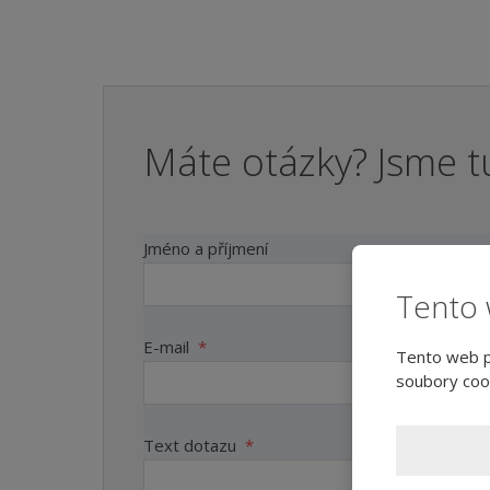
Máte otázky? Jsme t
Jméno a příjmení
Tento 
E-mail
*
Tento web po
soubory cook
Text dotazu
*