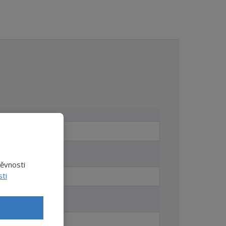
těvnosti
ti