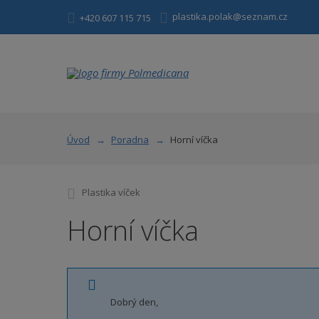
plastika.polak@seznam.cz
+420 607 115 715
Úvod
Poradna
Horní víčka
Plastika víček
Horní víčka
Dobrý den,