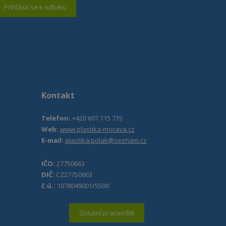
Přihlásit se k odběru
Kontakt
Telefon:
+420 607 115 715
Web:
www.plastika-morava.cz
E-mail:
plastika.polak@seznam.cz
IČO:
27750663
DIČ:
CZ27750663
č.ú.:
1078049001/5500
Ostatní pracoviště