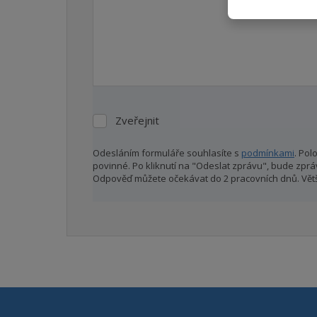
Zveřejnit
Zveřejnit
Odesláním formuláře souhlasíte s
podmínkami
. Pol
povinné. Po kliknutí na "Odeslat zprávu", bude zprá
Odpověď můžete očekávat do 2 pracovních dnů. Větš
Formulář
se
nepodařilo
odeslat.