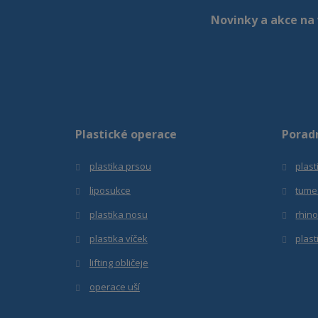
Novinky a akce na 
Plastické operace
Porad
plastika prsou
plast
liposukce
tume
plastika nosu
r
hino
plastika víček
plast
lifting obličeje
operace uší