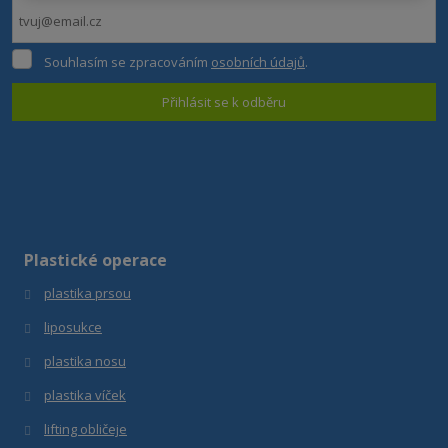
Souhlasím
Souhlasím se zpracováním
osobních údajů
.
se
zpracováním
Přihlásit se k odběru
osobních
údajů
.
Formulář
se
nepodařilo
odeslat.
Plastické operace
plastika prsou
liposukce
plastika nosu
plastika víček
lifting obličeje