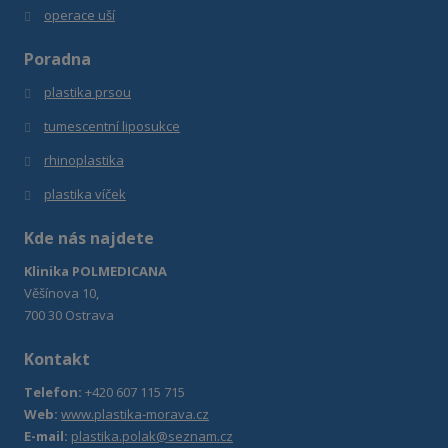
operace uší
Poradna
plastika prsou
tumescentní liposukce
r
hinoplastika
plastika víček
Kde nás najdete
Klinika POLMEDICANA
Věšínova 10,
700 30 Ostrava
Kontakt
Telefon:
+420 607 115 715
Web:
www.plastika-morava.cz
E-mail:
plastika.polak@seznam.cz