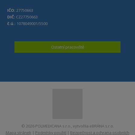
IČO:
27750663
DIČ:
CZ27750663
č.ú.:
1078049001/5500
Ostatní pracoviště
© 2026 POLMEDICANA s.r.o., vytvořila eBRÁNA s.r.o.
Mapa stránek
|
Podmínky použití
|
Bezpečnost a ochrana osobních