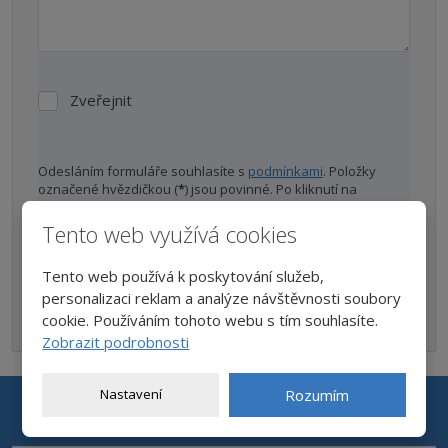
Zveřejnit
Zveřejnit
Odesláním formuláře souhlasíte s
podmínkami
. Položky
označené hvězdičkou (
*
) jsou povinné. Po kliknutí na
"Odeslat zprávu", bude zpráva zaslána na náš e-mail.
Odpověď můžete očekávat do 2 pracovních dnů. Většinou to
Tento web využívá cookies
ale bývá do pár hodin.
Tento web používá k poskytování služeb,
personalizaci reklam a analýze návštěvnosti soubory
ODESLAT DOTAZ
cookie. Používáním tohoto webu s tím souhlasíte.
Formulář
Zobrazit podrobnosti
se
Nastavení
Rozumím
nepodařilo
Novinky a akce na váš e-mail
odeslat.