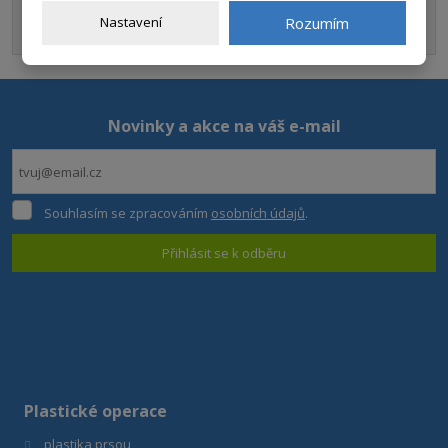
ODESLAT DOTAZ
Nastavení
Rozumím
Formulář
se
nepodařilo
Novinky a akce na váš e-mail
odeslat.
Souhlasím
Souhlasím se zpracováním
osobních údajů
.
se
zpracováním
Přihlásit se k odběru
osobních
údajů
.
Formulář
se
nepodařilo
odeslat.
Plastické operace
plastika prsou