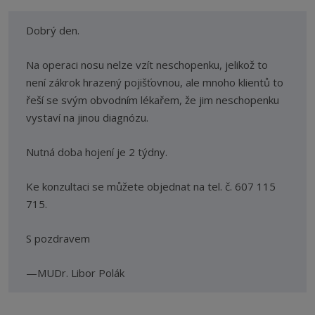
Dobrý den.
Na operaci nosu nelze vzít neschopenku, jelikož to
není zákrok hrazený pojišťovnou, ale mnoho klientů to
řeší se svým obvodním lékařem, že jim neschopenku
vystaví na jinou diagnózu.
Nutná doba hojení je 2 týdny.
Ke konzultaci se můžete objednat na tel. č. 607 115
715.
S pozdravem
MUDr. Libor Polák