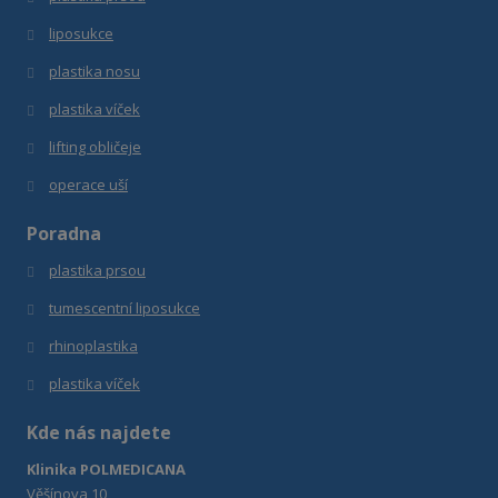
liposukce
plastika nosu
plastika víček
lifting obličeje
operace uší
Poradna
plastika prsou
tumescentní liposukce
r
hinoplastika
plastika víček
Kde nás najdete
Klinika POLMEDICANA
Věšínova 10,