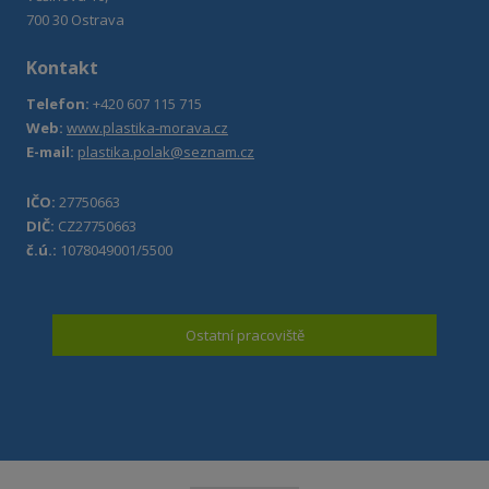
700 30 Ostrava
Kontakt
Telefon:
+420 607 115 715
Web:
www.plastika-morava.cz
E-mail:
plastika.polak@seznam.cz
IČO:
27750663
DIČ:
CZ27750663
č.ú.:
1078049001/5500
Ostatní pracoviště