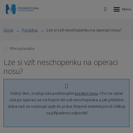
Rozbalen
Vyhledávání
menu
Úvod
Poradna
Lze si vzít neschopenku na operaci nosu?
Rhinoplastika
Lze si vzít neschopenku na operaci
nosu?
Dobrý den, zvažuji zda podstoupím
korekci nosu
. Chci se optat
zda po operaci se na hojení dá vzít neschopenka a jak přibližne
doba než se nastoupí zpět do práce (hlavně esteticky) trvá. Děkuji
za případnou odpověď