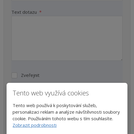
Text dotazu
*
Zveřejnit
Zveřejnit
Tento web využívá cookies
Odesláním formuláře souhlasíte s
podmínkami
. Položky
označené hvězdičkou (
*
) jsou povinné. Po kliknutí na
Tento web používá k poskytování služeb,
"Odeslat zprávu", bude zpráva zaslána na náš e-mail.
personalizaci reklam a analýze návštěvnosti soubory
Odpověď můžete očekávat do 2 pracovních dnů. Většinou to
ale bývá do pár hodin.
cookie. Používáním tohoto webu s tím souhlasíte.
Zobrazit podrobnosti