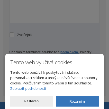
Zveřejnit
Zveřejnit
Odesláním formuláře souhlasíte s
podmínkami
. Položky
označené hvězdičkou (
*
) jsou povinné. Po kliknutí na
"Odeslat zprávu", bude zpráva zaslána na náš e-mail.
Tento web využívá cookies
Odpověď můžete očekávat do 2 pracovních dnů. Většinou to
ale bývá do pár hodin.
Tento web používá k poskytování služeb,
personalizaci reklam a analýze návštěvnosti soubory
cookie. Používáním tohoto webu s tím souhlasíte.
ODESLAT DOTAZ
Zobrazit podrobnosti
Formulář
se
Nastavení
Rozumím
nepodařilo