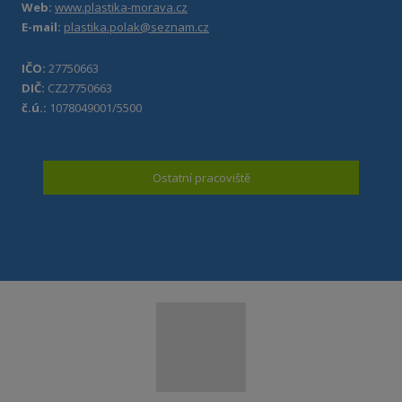
Web:
www.plastika-morava.cz
E-mail:
plastika.polak@seznam.cz
IČO:
27750663
DIČ:
CZ27750663
č.ú.:
1078049001/5500
Ostatní pracoviště