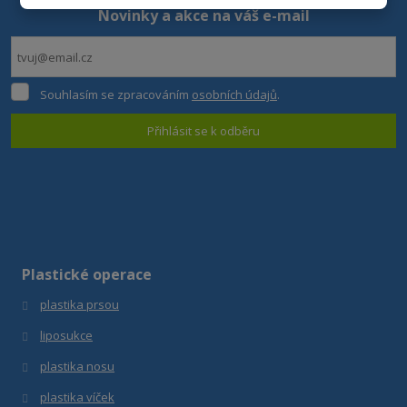
Novinky a akce na váš e-mail
odeslat.
Souhlasím
Souhlasím se zpracováním
osobních údajů
.
se
zpracováním
Přihlásit se k odběru
osobních
údajů
.
Formulář
se
nepodařilo
odeslat.
Plastické operace
plastika prsou
liposukce
plastika nosu
plastika víček