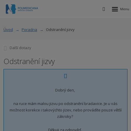
Rozbalen
Vyhledávání
menu
Úvod
Poradna
Odstranění jizvy
Další dotazy
Odstranění jizvy
Dobrý den,
na ruce mám malou jizvu po odstranění bradavice. Je u vás
možnost korekce i takovýchto jizev, nebo provádíte pouze větší
zákroky?
Děkuji za odpověď.