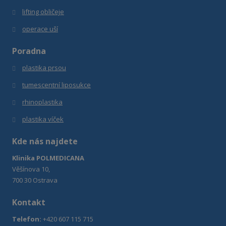
lifting obličeje
operace uší
Poradna
plastika prsou
tumescentní liposukce
r
hinoplastika
plastika víček
Kde nás najdete
Klinika POLMEDICANA
Věšínova 10,
700 30 Ostrava
Kontakt
Telefon:
+420 607 115 715